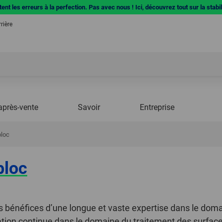
ent les erreurs à la perfection. Pas avec nous ! Ici, découvrez tout sur la stabi
rière
après-vente
Savoir
Entreprise
bloc
bloc
 bénéfices d’une longue et vaste expertise dans le doma
isation continue dans le domaine du traitement des surfac