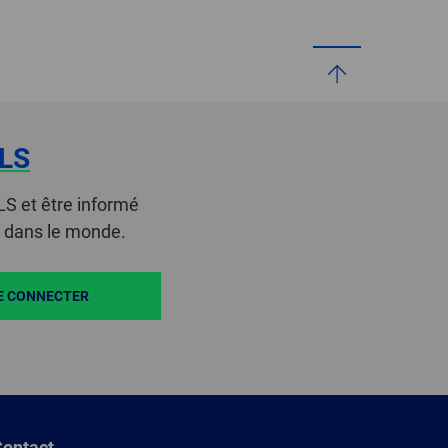
LS
LS et être informé
t dans le monde.
E CONNECTER
ontact