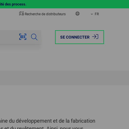
lité des process.
Recherche de distributeurs
FR
EUROPE
AMERICA
SE CONNECTER
AUSTRIA
BRAZIL
BELGIUM
CANADA
FRANCE
MEXICO
GERMANY
USA
ITALY
NETHERLANDS
ine du développement et de la fabrication
es et du revêtement. Ainsi, nous vous