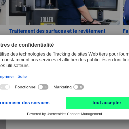
Traitement des surfaces et le revêtement
Fa
er
De la préparation de l’outil au post-traitement
PF
des couches en passant par l’application du
pe
revêtement, nous ne laissons rien au hasard.
ex
de
DÉCOUVRIR MAINTENANT