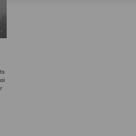
ts
si
r