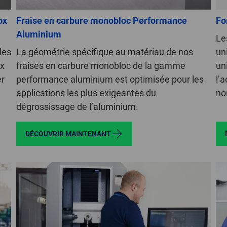
ox
Fraise en carbure monobloc Performance
Fo
Aluminium
Le
les
La géométrie spécifique au matériau de nos
un
ox
fraises en carbure monobloc de la gamme
un
er
performance aluminium est optimisée pour les
l’a
applications les plus exigeantes du
no
dégrossissage de l’aluminium.
DÉCOUVRIR MAINTENANT