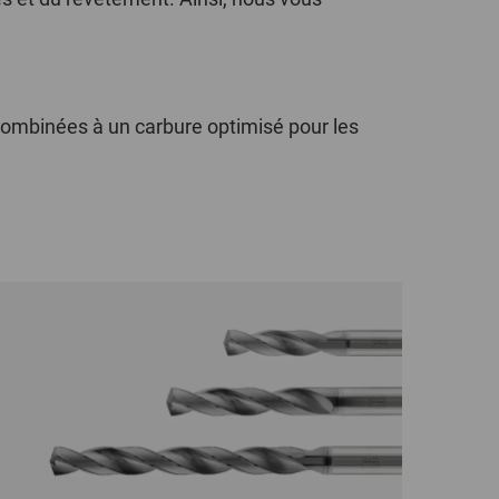
POLAND
SPAIN
 combinées à un carbure optimisé pour les
SWEDEN
SWITZERLAND
TURKEY
UNITED
KINGDOM
ASIA/PACIFIC
AFRICA
AUSTRALIA
SOUTH
AFRICA