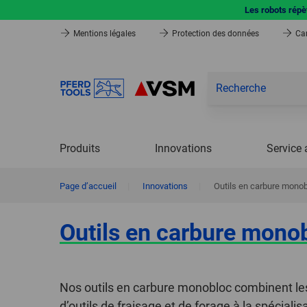
Les robots répèt
Mentions légales
Protection des données
Car
Produits
Innovations
Service 
Page d’accueil
|
Innovations
|
Outils en carbure mono
Outils en carbure mono
Nos outils en carbure monobloc combinent les
d’outils de fraisage et de forage à la spécial