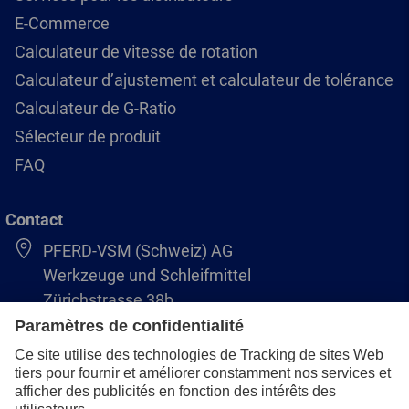
E-Commerce
Calculateur de vitesse de rotation
Calculateur d’ajustement et calculateur de tolérance
Calculateur de G-Ratio
Sélecteur de produit
FAQ
Contact
PFERD-VSM (Schweiz) AG
Werkzeuge und Schleifmittel
Zürichstrasse 38b
8306 Brüttisellen
+41 44 805 2828
info@pferd-vsm.ch