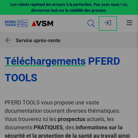
Les robots répètent les erreurs à la perfection. Pas avec nous ! Ici,
découvrez tout sur la stabilité des process.
Ouv
le
me
Service après-vente
Téléchargements
PFERD
TOOLS
PFERD TOOLS vous propose une vaste
documentation couvrant diverses thématiques.
Vous trouverez ici les
prospectus
actuels, les
documents
PRATIQUES
, des
informations sur la
sécurité et la protection de la santé au travail ainsi