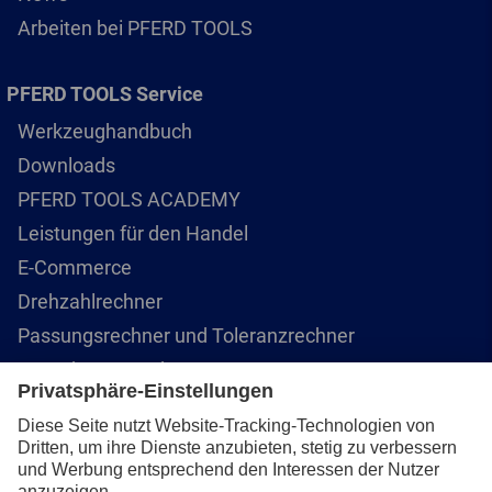
Arbeiten bei PFERD TOOLS
PFERD TOOLS Service
Werkzeughandbuch
Downloads
PFERD TOOLS ACADEMY
Leistungen für den Handel
E-Commerce
Drehzahlrechner
Passungsrechner und Toleranzrechner
GA-Faktor Berechnung
Produktfinder
FAQ