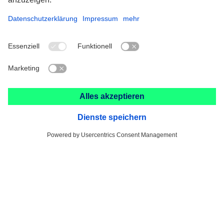
Kontakt
PFERD-VSM (Schweiz) AG
Werkzeuge und Schleifmittel
Zürichstrasse 38b
8306 Brüttisellen
+41 44 805 2828
info@pferd-vsm.ch
Impressum
Datenschutz
AVB