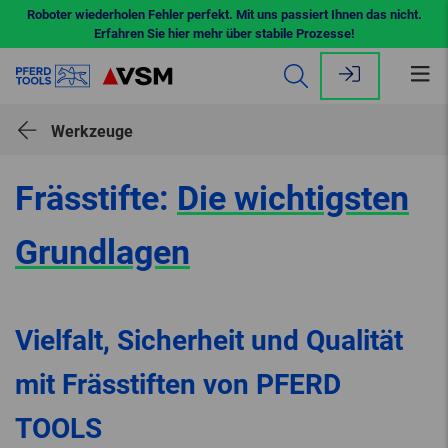
Roboter wiederholen Fehler perfekt. Mit uns passiert Ihnen das nicht.
Erfahren Sie hier mehr über stabile Prozesse!
Me
öff
Werkzeuge
Frässtifte:
Die wichtigsten
Grundlagen
Vielfalt, Sicherheit und Qualität
mit Frässtiften von PFERD
TOOLS