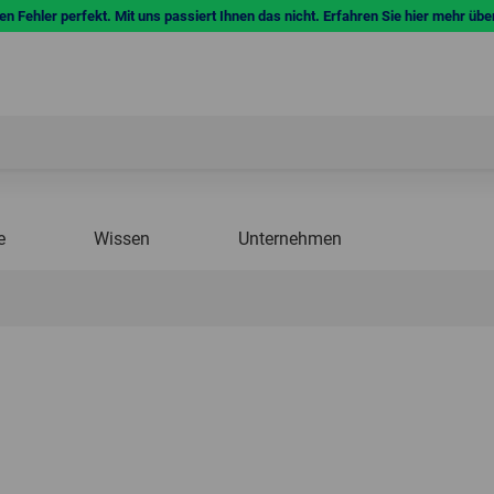
n Fehler perfekt. Mit uns passiert Ihnen das nicht. Erfahren Sie hier mehr übe
e
Wissen
Unternehmen