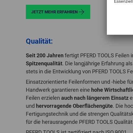
JETZT MEHR ERFAHREN
Qualität:
Seit 200 Jahren
fertigt PFERD TOOLS Feilen 
Spitzenqualität
. Die langjährige Erfahrung al
stets in die Entwicklung von PFERD TOOLS Fei
Einsatzorientierte Feilenformen und -hiebe für
Handwerk garantieren eine
hohe Wirtschaftli
Feilen erzielen
auch nach längerem Einsatz
e
und
hervorragende Oberflächengüte
. Die h
Fertigungstechnik und die strengen Qualitäts
für die herausragende PFERD TOOLS Qualität
PFERD TOOLS ist zertifiziert nach ISO 9001.