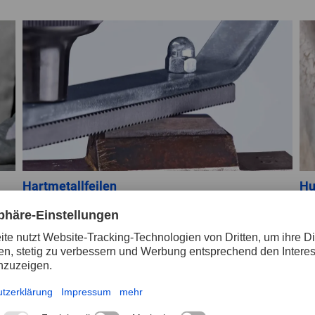
Hartmetallfeilen
Hu
Hartmetallfeilen von PFERD TOOLS überzeugen
De
durch ihre extrem hohe Härte,
Un
Verschleißfestigkeit und lange Lebensdauer. Die
Be
verschiedenen Formen und Ausführungen
da
eignen sich optimal für die Bearbeitung einer
Er
Vielzahl von Werkstückgeometrien.
an