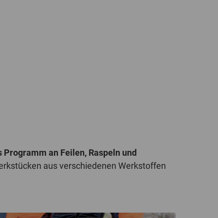
POLAND
SPAIN
SWEDEN
SWITZERLAND
TURKEY
UNITED
KINGDOM
 Programm an Feilen, Raspeln und
 Werkstücken aus verschiedenen Werkstoffen
ASIA/PACIFIC
AFRICA
AUSTRALIA
SOUTH
AFRICA