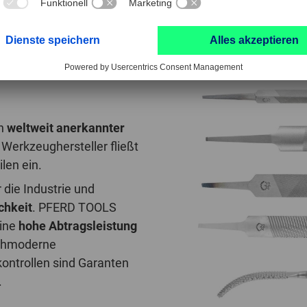
JETZT MEHR ERFAHREN
in
weltweit anerkannter
s Werkzeughersteller fließt
len ein.
 die Industrie und
chkeit
. PFERD TOOLS
ine
hohe Abtragsleistung
ochmoderne
kontrollen sind Garanten
.