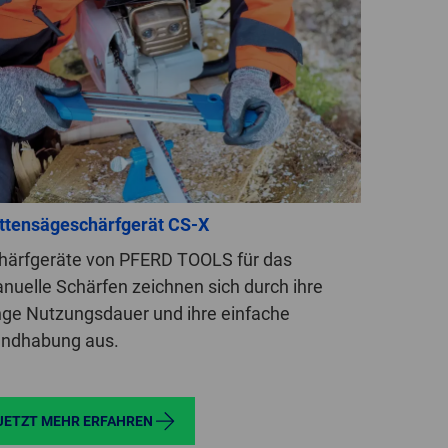
GLOBAL
INTERNATIONAL
-
ENGLISH
INTERNATIONAL
-
ESPAÑOL
ttensägeschärfgerät CS-X
härfgeräte von PFERD TOOLS für das
nuelle Schärfen zeichnen sich durch ihre
nge Nutzungsdauer und ihre einfache
ndhabung aus.
JETZT MEHR ERFAHREN