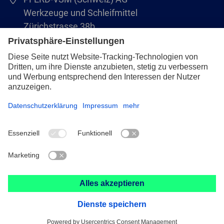
Werkzeuge und Schleifmittel
Zürichstrasse 38b
8306 Brüttisellen
+41 44 805 2828
info@pferd-vsm.ch
Impressum
Datenschutz
AVB
© 2026 August Rüggeberg GmbH & Co. KG