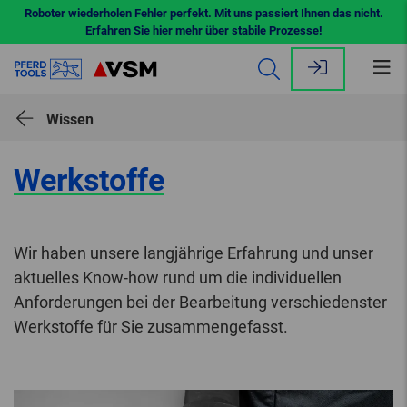
Roboter wiederholen Fehler perfekt. Mit uns passiert Ihnen das nicht.
Erfahren Sie hier mehr über stabile Prozesse!
Me
öff
Wissen
Werkstoffe
Wir haben unsere langjährige Erfahrung und unser
aktuelles Know-how rund um die individuellen
Anforderungen bei der Bearbeitung verschiedenster
Werkstoffe für Sie zusammengefasst.