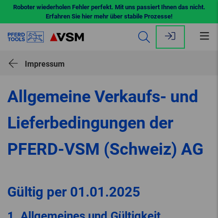
Roboter wiederholen Fehler perfekt. Mit uns passiert Ihnen das nicht.
Erfahren Sie hier mehr über stabile Prozesse!
Me
öff
Impressum
Allgemeine Verkaufs- und
Lieferbedingungen der
PFERD-VSM (Schweiz) AG
Gültig per 01.01.2025
1. Allgemeines und Gültigkeit