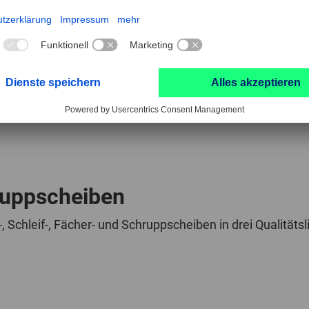
1
…
4
5
ruppscheiben
n-, Schleif-, Fächer- und Schruppscheiben in drei Qualität