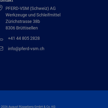
ontakt
PFERD-VSM (Schweiz) AG
Werkzeuge und Schleifmittel
Zürichstrasse 38b
8306 Brüttisellen
+41 44 805 2828
info@pferd-vsm.ch
 2026 August Rüggeberg GmbH & Co. KG