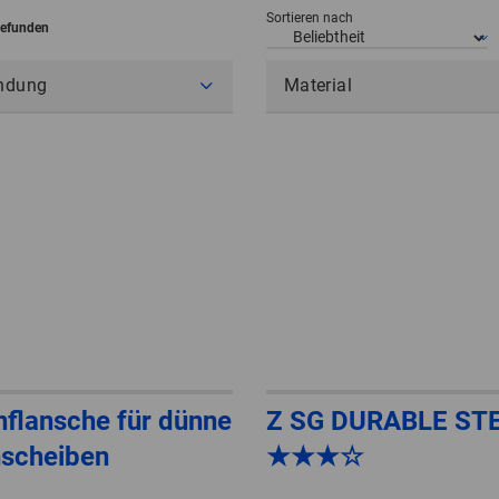
Sortieren nach
gefunden
ndung
Material
flansche für dünne
Z SG DURABLE ST
nscheiben
★★★☆