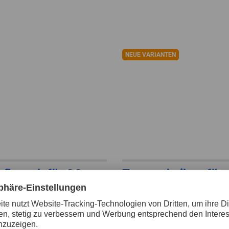
NEUE VARIANTEN
flansch für CC-
Trennscheiben für
 Schleifscheiben
Benzintrenner PSF
STEEL ★★☆☆