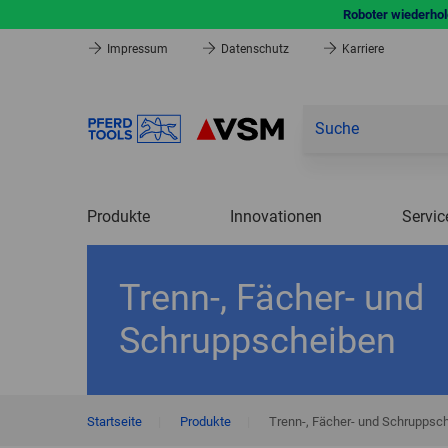
Roboter wiederhole
Impressum
Datenschutz
Karriere
Produkte
Innovationen
Servic
Trenn-, Fächer- und
Schruppscheiben
Startseite
|
Produkte
|
Trenn-, Fächer- und Schruppsc