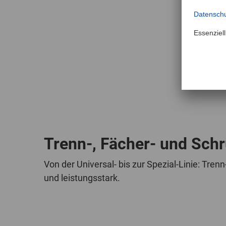
Trenn-, Fächer- und Sch
Von der Universal- bis zur Spezial-Linie: Tren
und leistungsstark.