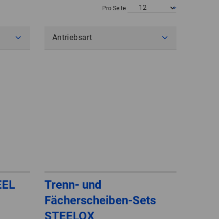
POLAND
Pro Seite
SPAIN
Antriebsart
SWEDEN
SWITZERLAND
TURKEY
UNITED
KINGDOM
ASIA/PACIFIC
AFRICA
EEL
Trenn- und
AUSTRALIA
SOUTH
Fächerscheiben-Sets
AFRICA
STEELOX