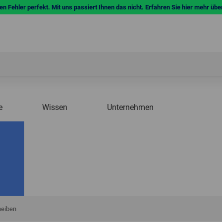
n Fehler perfekt. Mit uns passiert Ihnen das nicht. Erfahren Sie hier mehr übe
e
Wissen
Unternehmen
heiben