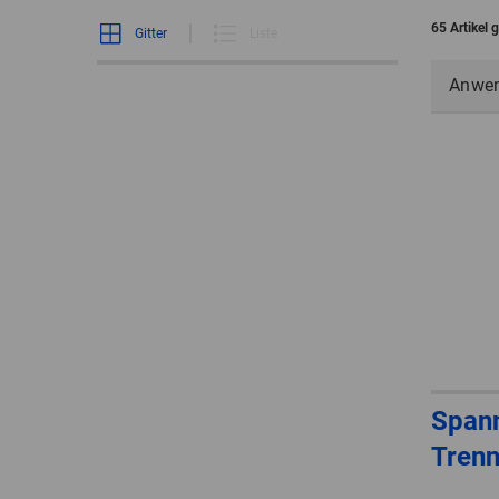
65 Artikel 
Gitter
Liste
Anwe
Spann
Tren