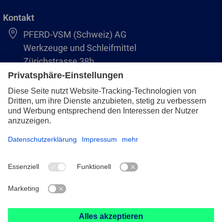
Kontakt
PFERD-VSM (Schweiz) AG
Werkzeuge und Schleifmittel
Zürichstrasse 38b
8306 Brüttisellen
+41 44 805 2828
info@pferd-vsm.ch
Impressum
Datenschutz
AVB