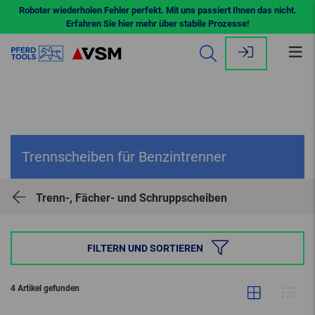
Roboter wiederholen Fehler perfekt. Mit uns passiert Ihnen das nicht.
Erfahren Sie hier mehr über stabile Prozesse!
Me
öff
Trennscheiben für Benzintrenner
Trenn-, Fächer- und Schruppscheiben
FILTERN UND SORTIEREN
4 Artikel gefunden