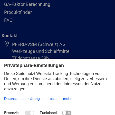
GA-Faktor Berechnung
Produktfinder
FAQ
Kontakt
PFERD-VSM (Schweiz) AG
Werkzeuge und Schleifmittel
Zürichstrasse 38b
8306 Brüttisellen
+41 44 805 2828
info@pferd-vsm.ch
Impressum