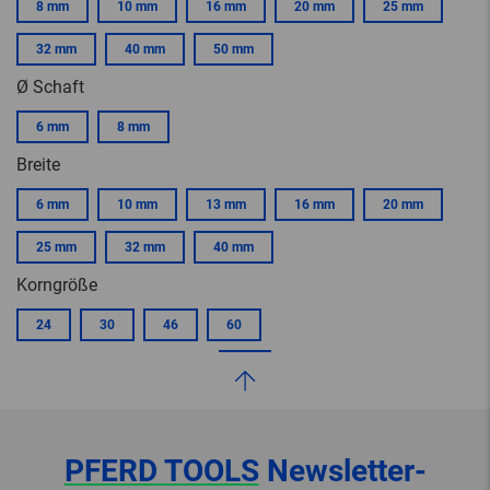
8 mm
10 mm
16 mm
20 mm
25 mm
32 mm
40 mm
50 mm
Ø Schaft
6 mm
8 mm
Breite
6 mm
10 mm
13 mm
16 mm
20 mm
25 mm
32 mm
40 mm
Korngröße
24
30
46
60
PFERD TOOLS
Newsletter-