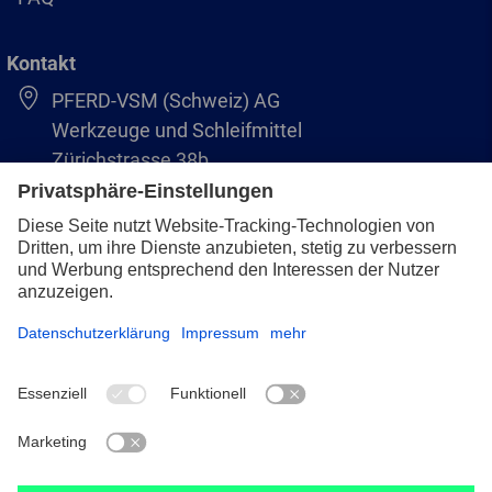
Kontakt
PFERD-VSM (Schweiz) AG
Werkzeuge und Schleifmittel
Zürichstrasse 38b
8306 Brüttisellen
+41 44 805 2828
info@pferd-vsm.ch
Impressum
Datenschutz
AVB