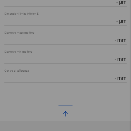
-
µm
Dimensioni limite inferiori EI
-
µm
Diametro massimo foro
-
mm
Diametro minimo foro
-
mm
Centro di tolleranza
-
mm