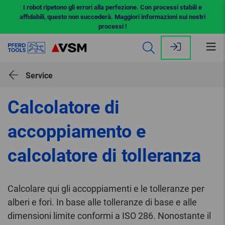
I robot ripetono gli errori alla perfezione. Con processi stabili e
affidabili, questo non succederà. Maggiori informazioni sui nostri
processi !
Apr
il
me
Service
Calcolatore di
accoppiamento e
calcolatore di tolleranza
Calcolare qui gli accoppiamenti e le tolleranze per
alberi e fori. In base alle tolleranze di base e alle
dimensioni limite conformi a ISO 286. Nonostante il