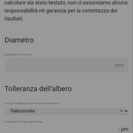
calcolare sia stato testato, non ci assumiamo alcuna
responsabilità né garanzia per la correttezza dei
risultati.
Diametro
Dimensioni nominali
mm
Tolleranza dell’albero
Campi di tolleranza per dimensioni esterne
Dimensioni limite superiori es
-
µm