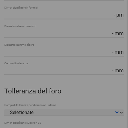
Dimensioni limite inferiori ei
-
µm
Diametro albero massimo
-
mm
Diametro minimo albero
-
mm
Centro di tolleranza
-
mm
Tolleranza del foro
Campi di tolleranza per dimensioni interne
Dimensioni limite superiori ES