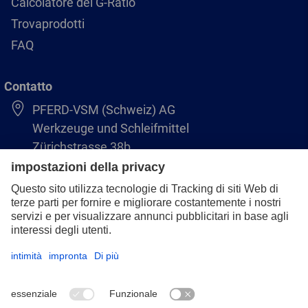
Calcolatore del G-Ratio
Trovaprodotti
FAQ
Contatto
PFERD-VSM (Schweiz) AG
Werkzeuge und Schleifmittel
Zürichstrasse 38b
8306 Brüttisellen
+41 44 805 2828
info@pferd-vsm.ch
Colofone
Protezione dei dati