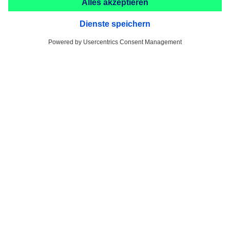
PFERD TOOLS ACADEMY
Leistungen für den Handel
E-Commerce
Drehzahlrechner
Passungsrechner und Toleranzrechner
GA-Faktor Berechnung
Produktfinder
FAQ
Kontakt
PFERD-VSM (Schweiz) AG
Werkzeuge und Schleifmittel
Zürichstrasse 38b
8306 Brüttisellen