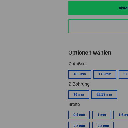
ANME
Optionen wählen
Ø Außen
105 mm
115 mm
12
Ø Bohrung
16 mm
22.23 mm
Breite
0.8 mm
1 mm
1.6 
2.5 mm
2.8 mm