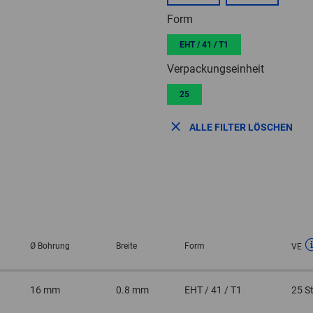
Form
EHT / 41 / T1
Verpackungseinheit
25
ALLE FILTER LÖSCHEN
Ø Bohrung
Breite
Form
VE
16 mm
0.8 mm
EHT / 41 / T1
25 S