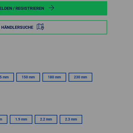
POLAND
LDEN / REGISTRIEREN
SPAIN
HÄNDLERSUCHE
SWEDEN
SWITZERLAND
TURKEY
5 mm
150 mm
180 mm
230 mm
UNITED
KINGDOM
ASIA/PACIFIC
AFRICA
AUSTRALIA
SOUTH
mm
1.9 mm
2.2 mm
2.3 mm
AFRICA