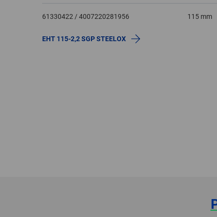
61330422 / 4007220281956
115 mm
EHT 115-2,2 SGP STEELOX