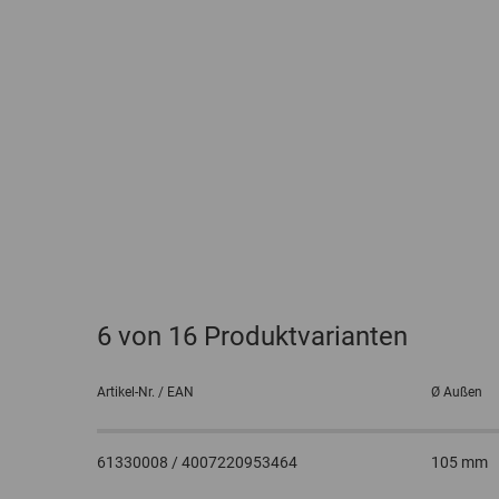
6
von 16 Produktvarianten
Artikel-Nr. / EAN
Ø Außen
61330008 / 4007220953464
105 mm