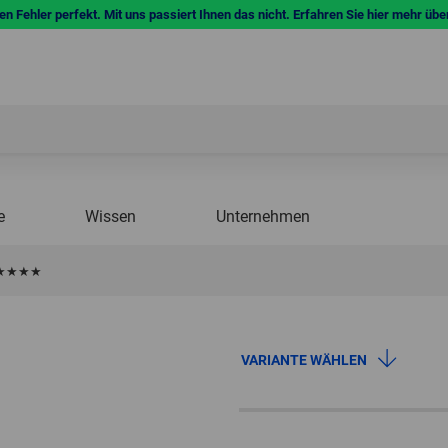
n Fehler perfekt. Mit uns passiert Ihnen das nicht. Erfahren Sie hier mehr übe
e
Wissen
Unternehmen
X ★★★★
VARIANTE WÄHLEN