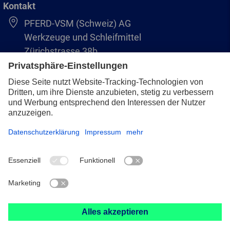
Kontakt
PFERD-VSM (Schweiz) AG
Werkzeuge und Schleifmittel
Zürichstrasse 38b
8306 Brüttisellen
+41 44 805 2828
info@pferd-vsm.ch
Impressum
Datenschutz
AVB