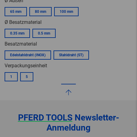
Ø Außen
65 mm
80 mm
100 mm
Ø Besatzmaterial
0.35 mm
0.5 mm
Besatzmaterial
Edelstahldraht (INOX)
Stahldraht (ST)
Verpackungseinheit
1
5
PFERD TOOLS
Newsletter-
Anmeldung