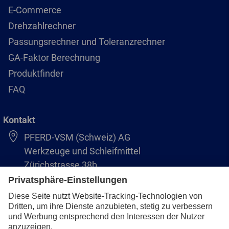
E-Commerce
Drehzahlrechner
Passungsrechner und Toleranzrechner
GA-Faktor Berechnung
Produktfinder
FAQ
Kontakt
PFERD-VSM (Schweiz) AG
Werkzeuge und Schleifmittel
Zürichstrasse 38b
8306 Brüttisellen
+41 44 805 2828
info@pferd-vsm.ch