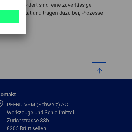
lächen gefordert sind, eine zuverlässige
GLOBAL
tungsqualität und tragen dazu bei, Prozesse
INTERNATIONAL
-
ENGLISH
INTERNATIONAL
-
ESPAÑOL
ontakt
PFERD-VSM (Schweiz) AG
Werkzeuge und Schleifmittel
Zürichstrasse 38b
8306 Brüttisellen