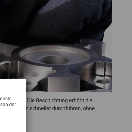
POLAND
SPAIN
SWEDEN
SWITZERLAND
TURKEY
UNITED
KINGDOM
Varianten. Die Beschichtung erhöht die
ASIA/PACIFIC
AFRICA
earbeitungen schneller durchführen, ohne
AUSTRALIA
SOUTH
AFRICA