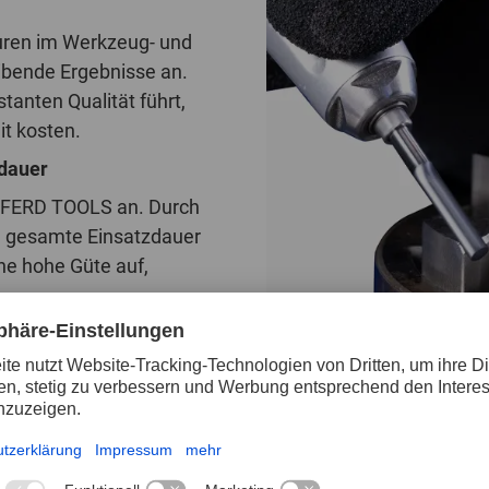
turen im Werkzeug- und
ibende Ergebnisse an.
anten Qualität führt,
it kosten.
zdauer
 PFERD TOOLS an. Durch
ie gesamte Einsatzdauer
ne hohe Güte auf,
rt PFERD TOOLS das Programm jetzt um leistungsstarke 
 höhere Schnittgeschwindigkeiten. Dadurch lassen sich B