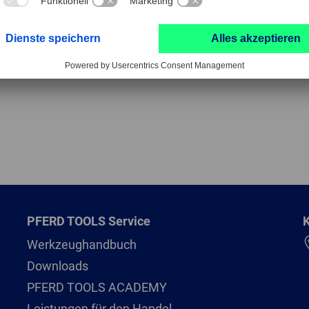
ollierter Materialabtrag und qualitativ hochwertige Oberf
verbinden eine hohe Lebensdauer mit konstanter Bearbei
PFERD TOOLS Service
K
Werkzeughandbuch
Downloads
PFERD TOOLS ACADEMY
Leistungen für den Handel