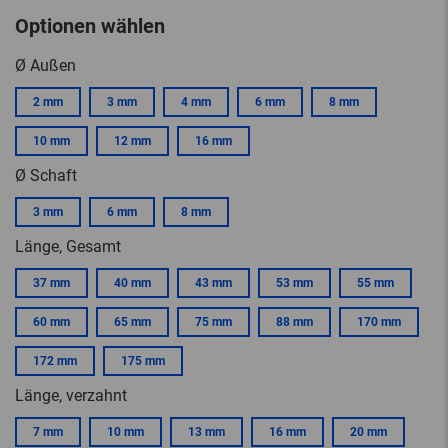
Optionen wählen
Ø Außen
2 mm
3 mm
4 mm
6 mm
8 mm
10 mm
12 mm
16 mm
Ø Schaft
3 mm
6 mm
8 mm
Länge, Gesamt
37 mm
40 mm
43 mm
53 mm
55 mm
60 mm
65 mm
75 mm
88 mm
170 mm
172 mm
175 mm
Länge, verzahnt
7 mm
10 mm
13 mm
16 mm
20 mm