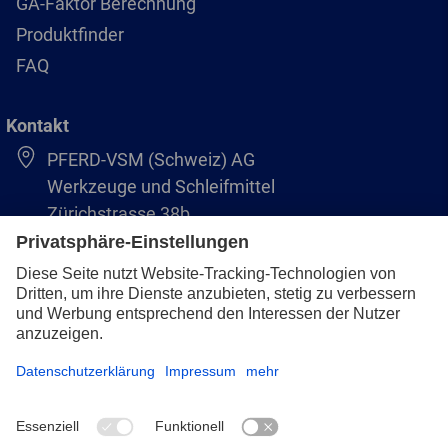
GA-Faktor Berechnung
Produktfinder
FAQ
Kontakt
PFERD-VSM (Schweiz) AG
Werkzeuge und Schleifmittel
Zürichstrasse 38b
8306 Brüttisellen
+41 44 805 2828
info@pferd-vsm.ch
Impressum
Datenschutz