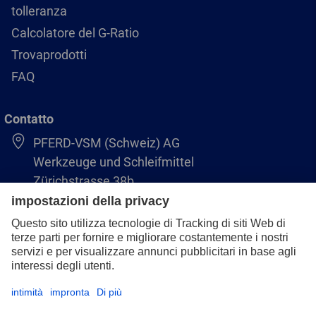
tolleranza
Calcolatore del G-Ratio
Trovaprodotti
FAQ
Contatto
PFERD-VSM (Schweiz) AG
Werkzeuge und Schleifmittel
Zürichstrasse 38b
8306 Brüttisellen
+41 44 805 2828
info@pferd-vsm.ch