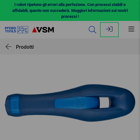
I robot ripetono gli errori alla perfezione. Con processi stabili e
affidabili, questo non succederà. Maggiori informazioni sui nostri
processi !
Apr
il
me
Prodotti