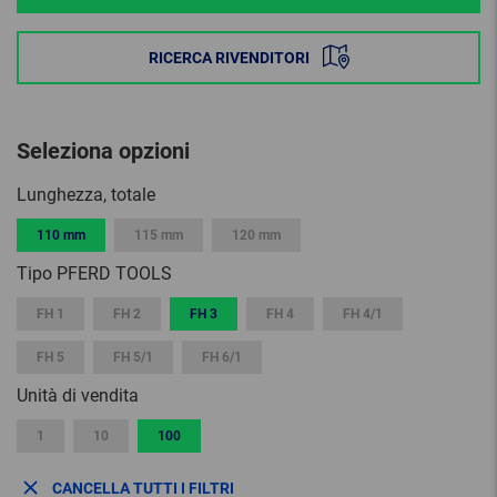
RICERCA RIVENDITORI
Seleziona opzioni
Lunghezza, totale
110 mm
115 mm
120 mm
Tipo PFERD TOOLS
FH 1
FH 2
FH 3
FH 4
FH 4/1
FH 5
FH 5/1
FH 6/1
Unità di vendita
1
10
100
CANCELLA TUTTI I FILTRI