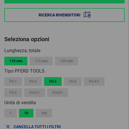
RICERCA RIVENDITORI
Seleziona opzioni
Lunghezza, totale
110 mm
115 mm
120 mm
Tipo PFERD TOOLS
FH 1
FH 2
FH 3
FH 4
FH 4/1
FH 5
FH 5/1
FH 6/1
Unità di vendita
1
10
100
CANCELLA TUTTI I FILTRI