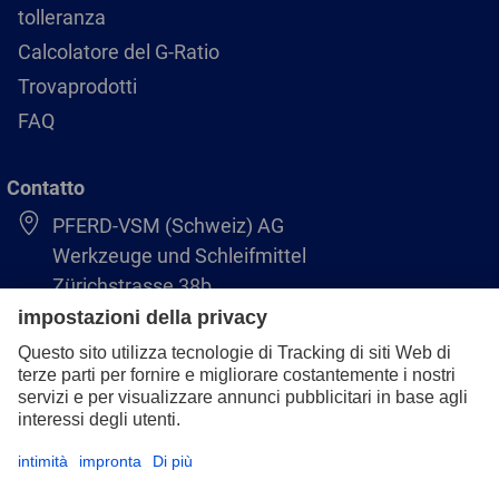
tolleranza
Calcolatore del G-Ratio
Trovaprodotti
FAQ
Contatto
PFERD-VSM (Schweiz) AG
Werkzeuge und Schleifmittel
Zürichstrasse 38b
8306 Brüttisellen
+41 44 805 2828
info@pferd-vsm.ch