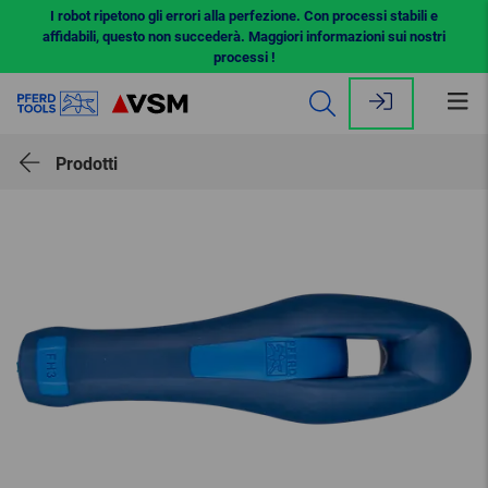
I robot ripetono gli errori alla perfezione. Con processi stabili e
affidabili, questo non succederà. Maggiori informazioni sui nostri
processi !
Apr
il
me
Prodotti