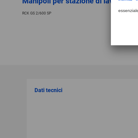
Manipoli per stazione di lavoro RC
RCK GS 2/600 SP
Dati tecnici