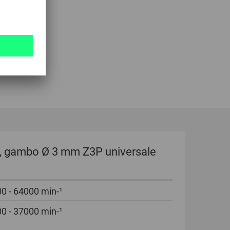
, gambo Ø 3 mm Z3P universale
0 - 64000 min-¹
0 - 37000 min-¹