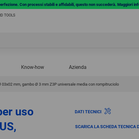
a perfezione. Con processi stabili e affidabili, questo non succederà. Maggiori in
ERD TOOLS
Know-how
Azienda
 Ø 03x02 mm, gambo Ø 3 mm Z3P universale media con rompitruciolo
per uso
DATI TECNICI
LUS,
SCARICA LA SCHEDA TECNICA 