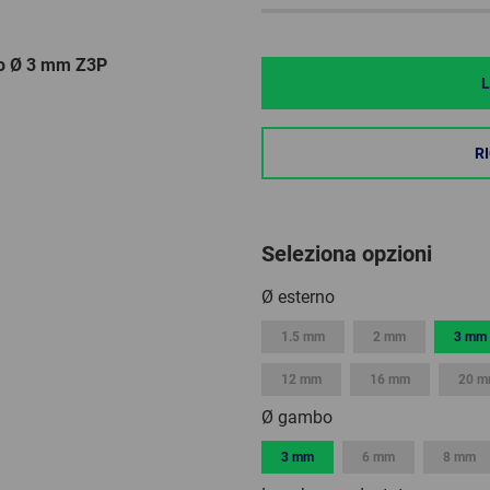
bo Ø 3 mm Z3P
L
R
Seleziona opzioni
Ø esterno
1.5 mm
2 mm
3 mm
12 mm
16 mm
20 
Ø gambo
3 mm
6 mm
8 mm