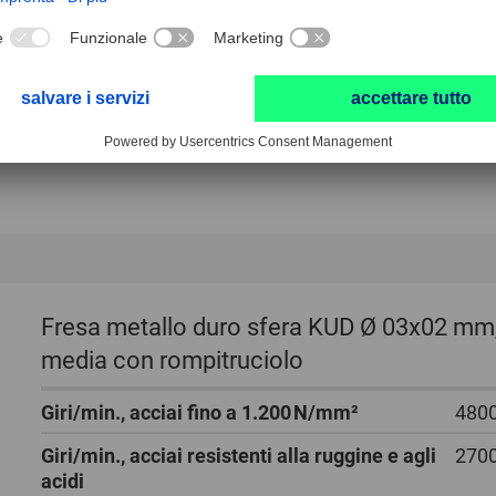
K
Fresa metallo duro sfera KUD Ø 03x02 mm
media con rompitruciolo
Giri/min., acciai fino a 1.200 N/mm²
4800
Giri/min., acciai resistenti alla ruggine e agli
2700
acidi