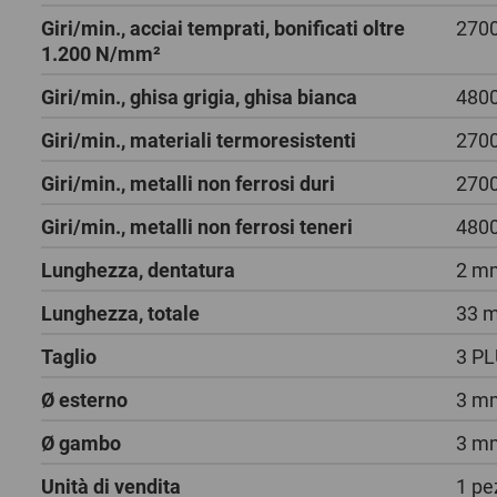
Giri/min., acciai temprati, bonificati oltre
2700
1.200 N/mm²
Giri/min., ghisa grigia, ghisa bianca
4800
Giri/min., materiali termoresistenti
2700
Giri/min., metalli non ferrosi duri
2700
Giri/min., metalli non ferrosi teneri
4800
Lunghezza, dentatura
2 m
Lunghezza, totale
33 
Taglio
3 P
Ø esterno
3 m
Ø gambo
3 m
Unità di vendita
1 pe