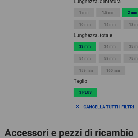
Lunghezza, dentatura
1 mm
1.5 mm
2 mm
10 mm
14 mm
18 
Lunghezza, totale
33 mm
34 mm
35 
54 mm
58 mm
75 
159 mm
160 mm
Taglio
3 PLUS
CANCELLA TUTTI I FILTRI
Accessori e pezzi di ricambio