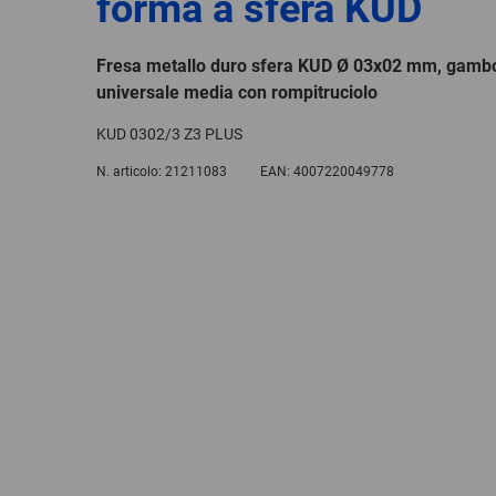
forma a sfera KUD
Fresa metallo duro sfera KUD Ø 03x02 mm, gam
universale media con rompitruciolo
KUD 0302/3 Z3 PLUS
N. articolo:
21211083
EAN:
4007220049778