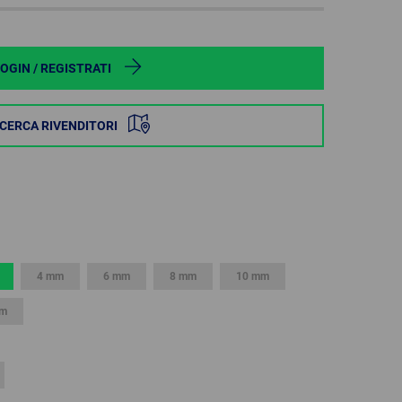
POLAND
SPAIN
OGIN / REGISTRATI
SWEDEN
ICERCA RIVENDITORI
SWITZERLAND
TURKEY
UNITED
KINGDOM
4 mm
6 mm
8 mm
10 mm
mm
ASIA/PACIFIC
AFRICA
AUSTRALIA
SOUTH
AFRICA