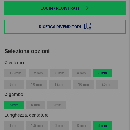
LOGIN / REGISTRATI
RICERCA RIVENDITORI
Seleziona opzioni
Ø esterno
1.5 mm
2 mm
3 mm
4 mm
6 mm
8 mm
10 mm
12 mm
16 mm
20 mm
Ø gambo
3 mm
6 mm
8 mm
Lunghezza, dentatura
1 mm
1.5 mm
2 mm
3 mm
5 mm