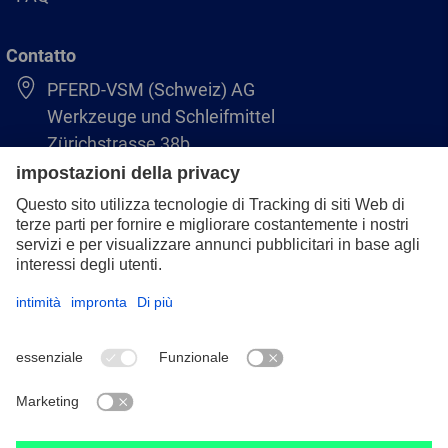
Contatto
PFERD-VSM (Schweiz) AG
Werkzeuge und Schleifmittel
Zürichstrasse 38b
8306 Brüttisellen
+41 44 805 2828
info@pferd-vsm.ch
Colofone
Protezione dei dati
CGV