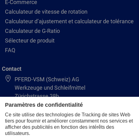
E-Commerce
Calculateur de vitesse de rotation
Calculateur d’ajustement et calculateur de tolérance
Calculateur de G-Ratio
Sélecteur de produit
FAQ
Contact
PFERD-VSM (Schweiz) AG
Werkzeuge und Schleifmittel
Zürichstrasse 38b
8306 Brüttisellen
+41 44 805 2828
info@pferd-vsm.ch