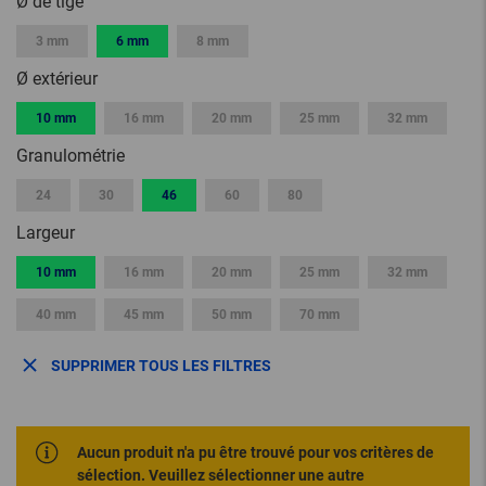
Ø de tige
3 mm
6 mm
8 mm
Ø extérieur
10 mm
16 mm
20 mm
25 mm
32 mm
Granulométrie
24
30
46
60
80
Largeur
10 mm
16 mm
20 mm
25 mm
32 mm
40 mm
45 mm
50 mm
70 mm
SUPPRIMER TOUS LES FILTRES
Aucun produit n'a pu être trouvé pour vos critères de
sélection. Veuillez sélectionner une autre