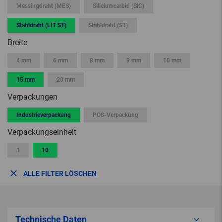
Messingdraht (MES)
Siliciumcarbid (SiC)
Stahldraht (LIT ST)
Stahldraht (ST)
Breite
4 mm
6 mm
8 mm
9 mm
10 mm
15 mm
20 mm
Verpackungen
Industrieverpackung
POS-Verpackung
Verpackungseinheit
1
10
ALLE FILTER LÖSCHEN
Technische Daten