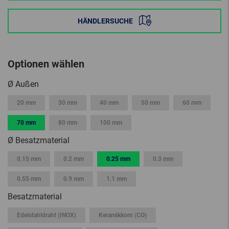
HÄNDLERSUCHE
Optionen wählen
Ø Außen
20 mm
30 mm
40 mm
50 mm
60 mm
70 mm
80 mm
100 mm
Ø Besatzmaterial
0.15 mm
0.2 mm
0.25 mm
0.3 mm
0.55 mm
0.9 mm
1.1 mm
Besatzmaterial
Edelstahldraht (INOX)
Keramikkorn (CO)