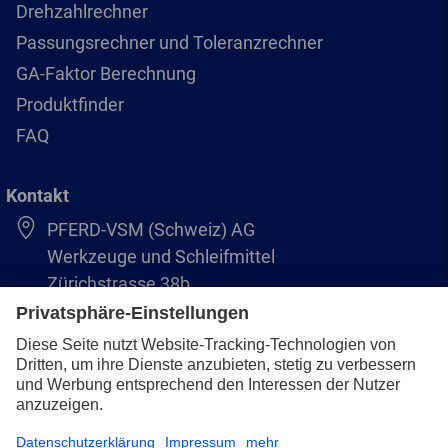
Drehzahlrechner
Passungsrechner und Toleranzrechner
GA-Faktor Berechnung
Produktfinder
FAQ
Kontakt
PFERD-VSM (Schweiz) AG
Werkzeuge und Schleifmittel
Zürichstrasse 38b
8306 Brüttisellen
+41 44 805 2828
info@pferd-vsm.ch