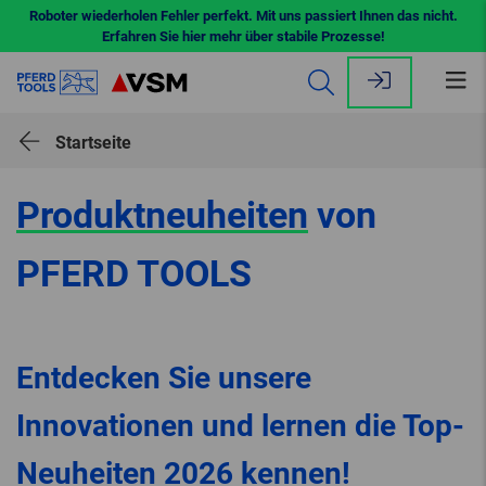
Roboter wiederholen Fehler perfekt. Mit uns passiert Ihnen das nicht.
Erfahren Sie hier mehr über stabile Prozesse!
Me
öff
Startseite
Produktneuheiten
von
PFERD TOOLS
Entdecken Sie unsere
Innovationen und lernen die Top-
Neuheiten 2026 kennen!