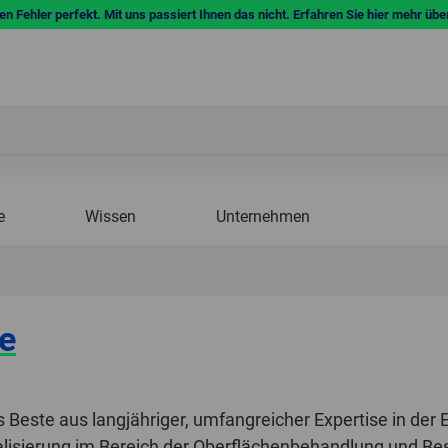
n Fehler perfekt. Mit uns passiert Ihnen das nicht. Erfahren Sie hier mehr übe
e
Wissen
Unternehmen
e
Beste aus langjähriger, umfangreicher Expertise in der 
lisierung im Bereich der Oberflächenbehandlung und Bes