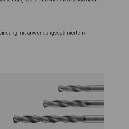
POLAND
SPAIN
erbindung mit anwendungsoptimiertem
SWEDEN
SWITZERLAND
TURKEY
UNITED
KINGDOM
ASIA/PACIFIC
AFRICA
AUSTRALIA
SOUTH
AFRICA