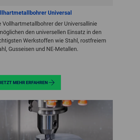
GLOBAL
llhartmetallbohrer Universal
INTERNATIONAL
e Vollhartmetallbohrer der Universallinie
-
möglichen den universellen Einsatz in den
ENGLISH
chtigsten Werkstoffen wie Stahl, rostfreiem
ahl, Gusseisen und NE-Metallen.
INTERNATIONAL
-
ESPAÑOL
JETZT MEHR ERFAHREN