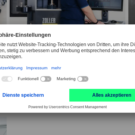
Schneidkanten- und Oberflächenbehandlung
Vo
sowie Beschichtung
Gr
ät
Von der Werkzeugpräparation, über die
En
Beschichtung bis hin zur
Le
Schichtnachbehandlung überlassen wir nichts
We
dem Zufall.
An
Sc
JETZT MEHR ERFAHREN