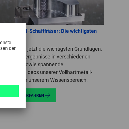
llhartmetall-Schaftfräser: Die wichtigsten
undlagen
tdecken Sie jetzt die wichtigsten Grundlagen,
istungstestergebnisse in verschiedenen
rkstoffen sowie spannende
wendungsvideos unserer Vollhartmetall-
haftfräser in unserem Wissensbereich.
JETZT MEHR ERFAHREN